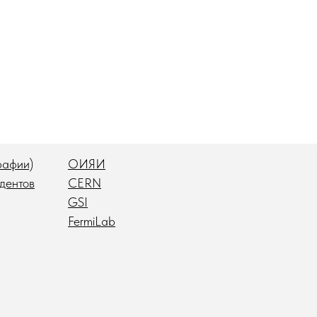
рафии)
ОИЯИ
дентов
CERN
GSI
FermiLab