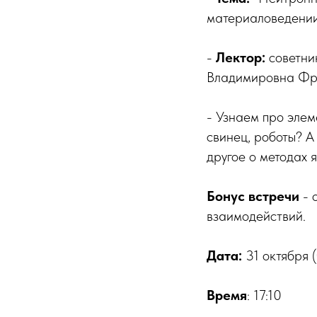
материаловедении
-
Лектор:
советни
Владимировна Фро
- Узнаем про элем
свинец, роботы? А
другое о методах 
Бонус встречи
- 
взаимодействий.
Дата:
31 октября (ч
Время
: 17:10