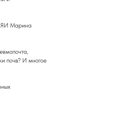
ОИЯИ Марина
евмопочта,
ки почв? И многое
рных