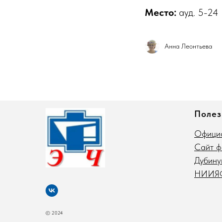
Место:
ауд. 5-24
Анна Леонтьева
Полез
Официа
Сайт 
Дубину
НИИЯ
© 2024