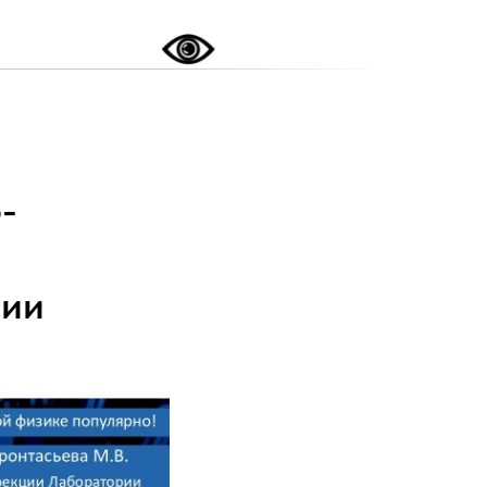
-
нии