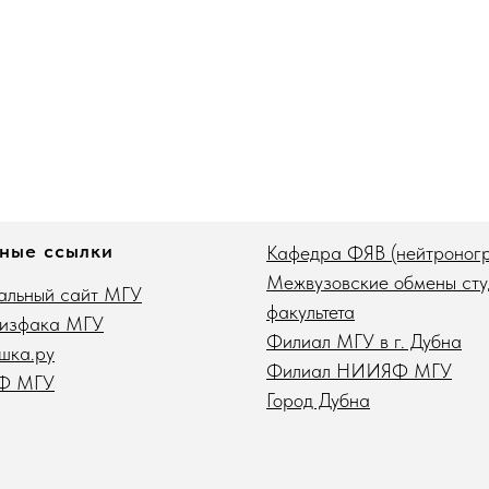
ные ссылки
Кафедра ФЯВ (нейтроног
Межвузовские обмены сту
льный сайт МГУ
факультета
физфака МГУ
Филиал МГУ в г. Дубна
шка.ру
Филиал НИИЯФ МГУ
Ф МГУ
Город Дубна