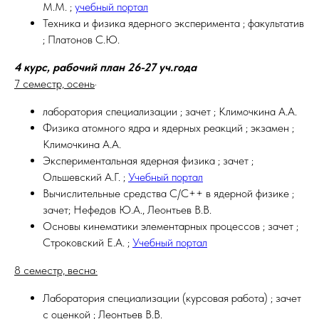
М.М. ;
учебный портал
Техника и физика ядерного эксперимента ; факультатив
; Платонов С.Ю.
4 курс, рабочий план 26-27 уч.года
7 семестр, осень
·
лаборатория специализации ; зачет ; Климочкина А.А.
Физика атомного ядра и ядерных реакций ; экзамен ;
Климочкина А.А.
Экспериментальная ядерная физика ; зачет ;
Ольшевский А.Г. ;
Учебный портал
Вычислительные средства C/С++ в ядерной физике ;
зачет; Нефедов Ю.А., Леонтьев В.В.
Основы кинематики элементарных процессов ; зачет ;
Строковский Е.А. ;
Учебный портал
8 семестр, весна·
Лаборатория специализации (курсовая работа) ; зачет
с оценкой ; Леонтьев В.В.