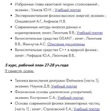
Избранные главы квантовой теории столкновений ;
экзамен ; Узиков Ю.Н. ;
Учебный портал
Экспериментальная физика высоких энергий; экзамен ;
Ольшевский А.Г., Анфимов Н.В.
Современные методы анализа данных и
моделирования; зачет; Леонтьев В.В.;
Учебный портал
Вычислительные средства GEANT ; зачет ; Леонтьев
В.В., Жемчугов А.С.
Описание дисциплины
Вычислительные средства С++ в ядерной физике ;
зачет ; Нефедов Ю.А., Леонтьев В.В.,
5 курс, рабочий план 27-28 уч.года
9 семестр, осень·
Техника вычисления диаграмм Фейнмана (часть 1);
экзамен; Наумов Д.В;
Учебный портал
Физические основы циклических ускорителей;
экзамен; Костромин С.А.;
Учебный портал
Основы современной физики элементарных частиц
(часть 1) ; зачет ; Строковский Е.А.;
Учебный портал